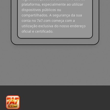
plataforma, especialmente ao utilizar
dispositivos públicos ou
compartilhados. A segurança da sua
conta no 7a7.com começa com a
utilização exclusiva do nosso endereço
oficial e certificado.