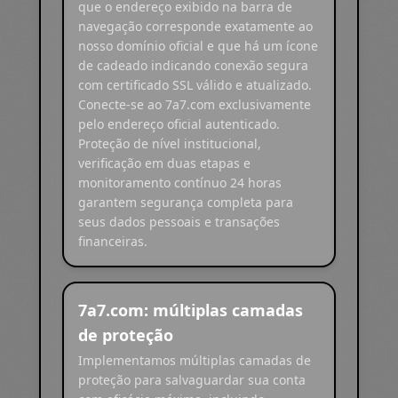
que o endereço exibido na barra de
navegação corresponde exatamente ao
nosso domínio oficial e que há um ícone
de cadeado indicando conexão segura
com certificado SSL válido e atualizado.
Conecte-se ao 7a7.com exclusivamente
pelo endereço oficial autenticado.
Proteção de nível institucional,
verificação em duas etapas e
monitoramento contínuo 24 horas
garantem segurança completa para
seus dados pessoais e transações
financeiras.
7a7.com: múltiplas camadas
de proteção
Implementamos múltiplas camadas de
proteção para salvaguardar sua conta