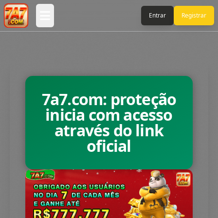
Entrar
Registrar
Abrir menu principal
7a7.com: proteção
inicia com acesso
através do link
oficial