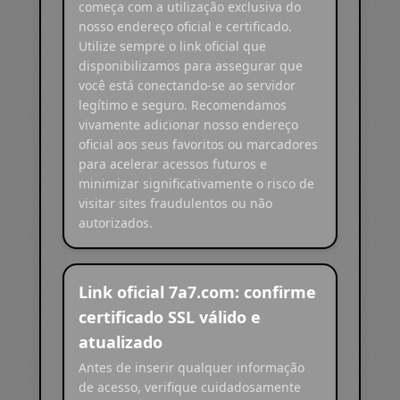
começa com a utilização exclusiva do
nosso endereço oficial e certificado.
Utilize sempre o link oficial que
disponibilizamos para assegurar que
você está conectando-se ao servidor
legítimo e seguro. Recomendamos
vivamente adicionar nosso endereço
oficial aos seus favoritos ou marcadores
para acelerar acessos futuros e
minimizar significativamente o risco de
visitar sites fraudulentos ou não
autorizados.
Link oficial 7a7.com: confirme
certificado SSL válido e
atualizado
Antes de inserir qualquer informação
de acesso, verifique cuidadosamente