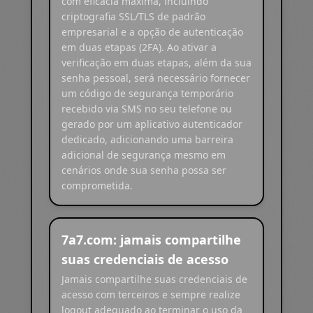
com eficácia máxima, incluindo
criptografia SSL/TLS de padrão
empresarial e a opção de autenticação
em duas etapas (2FA). Ao ativar a
verificação em duas etapas, além da sua
senha pessoal, será necessário fornecer
um código de segurança temporário
recebido via SMS no seu telefone ou
gerado por um aplicativo autenticador
dedicado, adicionando uma barreira
adicional de segurança mesmo em
cenários onde sua senha possa ser
comprometida.
7a7.com: jamais compartilhe
suas credenciais de acesso
Jamais compartilhe suas credenciais de
acesso com terceiros e sempre realize
logout adequado ao terminar o uso da