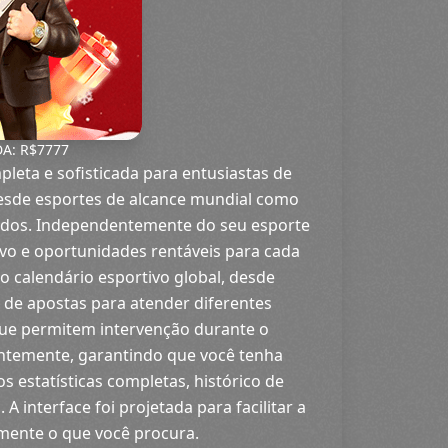
A: R$7777
leta e sofisticada para entusiastas de
desde esportes de alcance mundial como
timados. Independentemente do seu esporte
vo e oportunidades rentáveis para cada
 calendário esportivo global, desde
 de apostas para atender diferentes
 que permitem intervenção durante o
antemente, garantindo que você tenha
estatísticas completas, histórico de
 interface foi projetada para facilitar a
amente o que você procura.