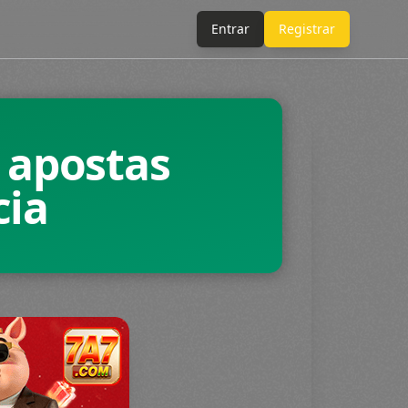
Entrar
Registrar
 apostas
cia