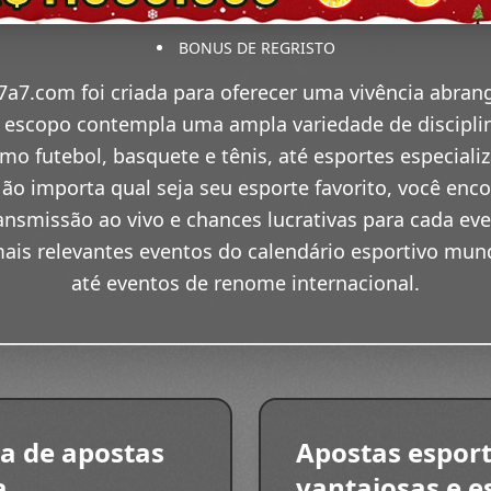
BONUS DE REGRISTO
 7a7.com foi criada para oferecer uma vivência abran
o escopo contempla uma ampla variedade de discipli
mo futebol, basquete e tênis, até esportes especial
ão importa qual seja seu esporte favorito, você enc
nsmissão ao vivo e chances lucrativas para cada ev
ais relevantes eventos do calendário esportivo mun
até eventos de renome internacional.
a de apostas
Apostas esport
a
vantajosas e e