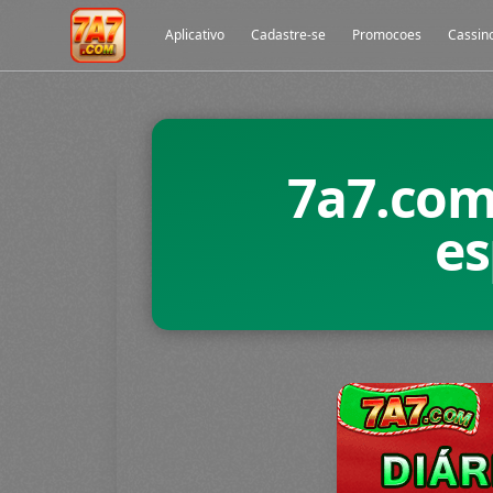
Aplicativo
Cadastre-se
Promocoes
Cassin
7a7.com
es