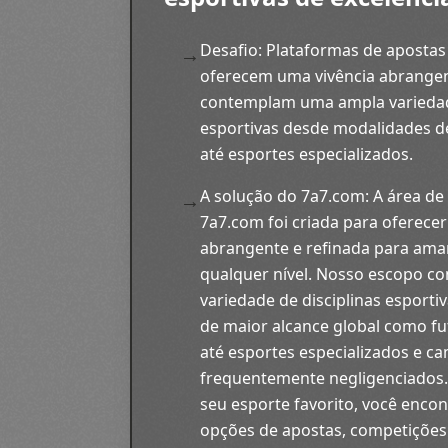
Desafio: Plataformas de apostas
→
oferecem uma vivência abrangen
contemplam uma ampla variedade
esportivas desde modalidades de
até esportes especializados.
A solução do 7a7.com: A área de
→
7a7.com foi criada para oferece
abrangente e refinada para ama
qualquer nível. Nosso escopo 
variedade de disciplinas esport
de maior alcance global como fut
até esportes especializados e c
frequentemente negligenciados.
seu esporte favorito, você enco
opções de apostas, competições