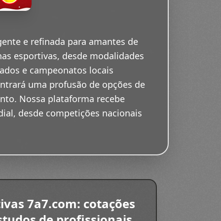
gente e refinada para amantes de
nas esportivas, desde modalidades
izados e campeonatos locais
ontrará uma profusão de opções de
ento. Nossa plataforma recebe
dial, desde competições nacionais
ivas 7a7.com: cotações
studos de profissionais