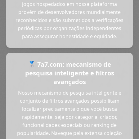
jogos hospedados em nossa plataforma
provêm de desenvolvedores mundialmente
reconhecidos e são submetidos a verificações
periódicas por organizações independentes
para assegurar honestidade e equidade.
🥈 7a7.com: mecanismo de
pesquisa inteligente e filtros
avançados
Nosso mecanismo de pesquisa inteligente e
conjunto de filtros avançados possibilitam
localizar precisamente o que você busca
rapidamente, seja por categoria, criador,
funcionalidades especiais ou ranking de
popularidade. Navegue pela extensa coleção