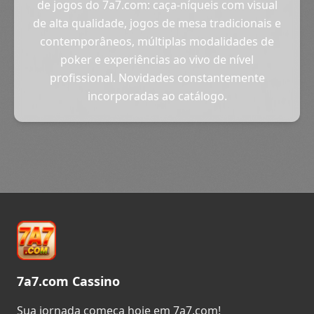
de jogos do 7a7.com: caça-níqueis com visual
de alta qualidade, jogos de mesa tradicionais e
contemporâneos, múltiplas modalidades de
poker e experiências ao vivo de nível
profissional. Novidades constantemente
incorporadas ao catálogo.
7a7.com Cassino
Sua jornada começa hoje em 7a7.com!