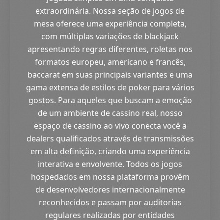
extraordinária. Nossa seção de jogos de
mesa oferece uma experiência completa,
com múltiplas variações de blackjack
apresentando regras diferentes, roletas nos
formatos europeu, americano e francês,
baccarat em suas principais variantes e uma
gama extensa de estilos de poker para vários
gostos. Para aqueles que buscam a emoção
de um ambiente de cassino real, nosso
espaço de cassino ao vivo conecta você a
dealers qualificados através de transmissões
em alta definição, criando uma experiência
interativa e envolvente. Todos os jogos
hospedados em nossa plataforma provêm
de desenvolvedores internacionalmente
reconhecidos e passam por auditorias
regulares realizadas por entidades