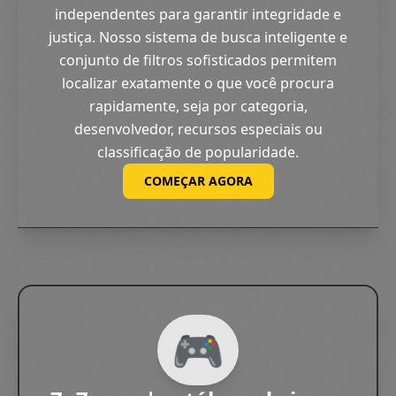
independentes para garantir integridade e
justiça. Nosso sistema de busca inteligente e
conjunto de filtros sofisticados permitem
localizar exatamente o que você procura
rapidamente, seja por categoria,
desenvolvedor, recursos especiais ou
classificação de popularidade.
COMEÇAR AGORA
🎮