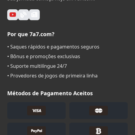
Por que 7a7.com?
• Saques rápidos e pagamentos seguros
• Bônus e promoções exclusivas
• Suporte multilíngue 24/7
• Provedores de jogos de primeira linha
Métodos de Pagamento Aceitos